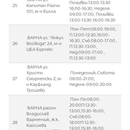
Почивки:13:00-13:30
25
Kапитан Райчо
16:00-16:30, Неделя:
101, м-н Билла
09:00-17:00, Почивки
13:00-13:30 16:00-16:30
Пон-Пет:08:00-19:00,
П:12:00-12:30;16:00-
ВАРНА ул. "Янкул
16:30, Съб:08:00-17:00 ,
26
Войвода" 24, м-н
П:12:30-13:00,
ЦБА Бурлекс
Нед:09:00-17:00 ,
П:12:30-13:00
ВАРНА ул.
Христо
Понеделник-Събота:
27
Смирненски 2, м-
08:00-21:00,
н Кауфланд
Неделя-09:00-20:00
Трошево
Пон-Пе:08:00-
20:00П:12:30-
ВАРНА район
13:00,15:30-16:00,
Владислав
Съб:08:00-
Варненчик, ж.к.
28
18:00П:12:30-
Кайсиева
13:00,15:30-16:00,