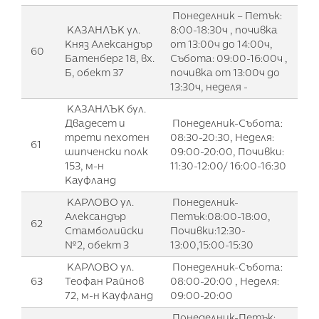
Понеделник – Петък:
КАЗАНЛЪК ул.
8:00-18:30ч , почивка
Княз Александър
от 13:00ч до 14:00ч,
60
Батенберг 18, вх.
Събота: 09:00-16:00ч ,
Б, обект 37
почивка от 13:00ч до
13:30ч, неделя -
КАЗАНЛЪК бул.
Двадесет и
Понеделник-Събота:
трети пехотен
08:30-20:30, Неделя:
61
шипченски полк
09:00-20:00, Почивки:
153, м-н
11:30-12:00/ 16:00-16:30
Кауфланд
КАРЛОВО ул.
Понеделник-
Александър
Петък:08:00-18:00,
62
Стамболийски
Почивки:12:30-
№2, обект 3
13:00,15:00-15:30
КАРЛОВО ул.
Понеделник-Събота:
63
Теофан Райнов
08:00-20:00 , Неделя:
72, м-н Кауфланд
09:00-20:00
Понеделник-Петък: