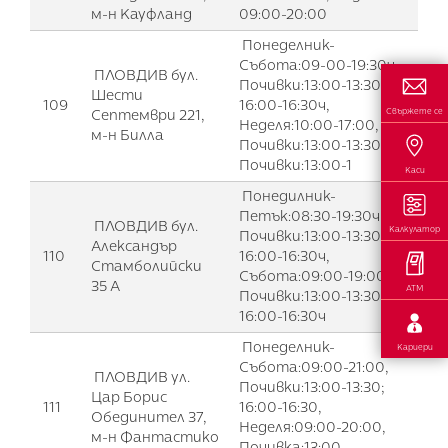
м-н Кауфланд
09:00-20:00
Понеделник-
Събота:09-00-19:30ч,
ПЛОВДИВ бул.
Почивки:13:00-13:30ч. и
Шести
109
16:00-16:30ч,
Септември 221,
Свържете се
Неделя:10:00-17:00,
м-н Билла
Почивки:13:00-13:30ч,
Почивки:13:00-1
Каси
Понедилник-
Петък:08:30-19:30ч,
ПЛОВДИВ бул.
Калкулатор
Почивки:13:00-13:30ч. и
Александър
110
16:00-16:30ч,
Стамболийски
Събота:09:00-19:00ч.,
35 А
АТМ
Почивки:13:00-13:30ч. и
16:00-16:30ч
Понеделник-
Кариери
Събота:09:00-21:00,
ПЛОВДИВ ул.
Почивки:13:00-13:30;
Цар Борис
111
16:00-16:30,
Обединител 37,
Неделя:09:00-20:00,
м-н Фантастико
Почивка:13:00-