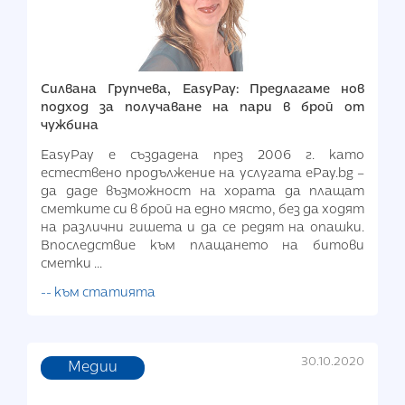
Силвана Групчева, EasyPay: Предлагаме нов
подход за получаване на пари в брой от
чужбина
EasyPay е създадена през 2006 г. като
естествено продължение на услугата ePay.bg –
да даде възможност на хората да плащат
сметките си в брой на едно място, без да ходят
на различни гишета и да се редят на опашки.
Впоследствие към плащането на битови
сметки ...
-- към статията
30.10.2020
Медии