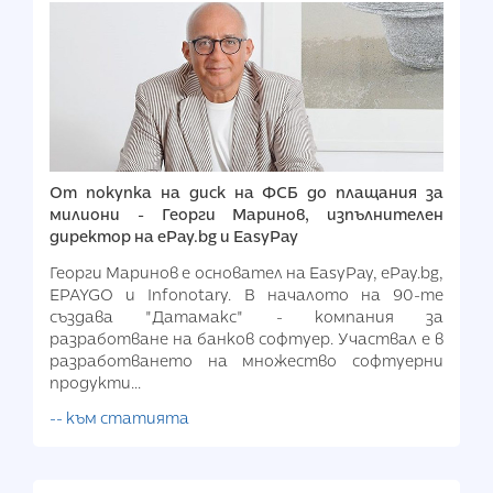
От покупка на диск на ФСБ до плащания за
милиони - Георги Маринов, изпълнителен
директор на ePay.bg и EasyPay
Георги Маринов е основател на EasyPay, ePay.bg,
EPAYGO и Infonotary. В началото на 90-те
създава "Датамакс" - компания за
разработване на банков софтуер. Участвал е в
разработването на множество софтуерни
продукти...
-- към статията