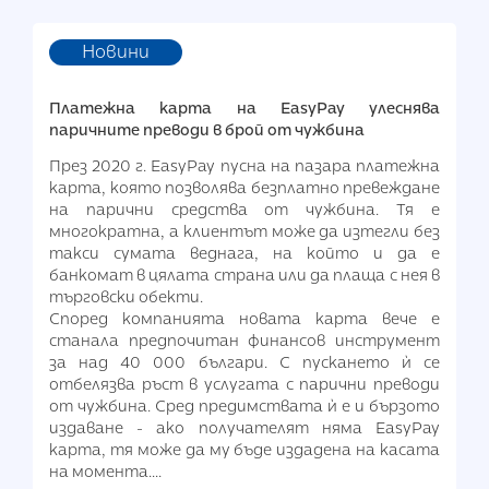
Новини
Платежна карта на EasyPay улеснява
паричните преводи в брой от чужбина
През 2020 г. EasyPay пусна на пазара платежна
карта, която позволява безплатно превеждане
на парични средства от чужбина. Тя е
многократна, а клиентът може да изтегли без
такси сумата веднага, на който и да е
банкомат в цялата страна или да плаща с нея в
търговски обекти.
Според компанията новата карта вече е
станала предпочитан финансов инструмент
за над 40 000 българи. С пускането ѝ се
отбелязва ръст в услугата с парични преводи
от чужбина. Сред предимствата ѝ е и бързото
издаване - ако получателят няма EasyPay
карта, тя може да му бъде издадена на касата
на момента.
...