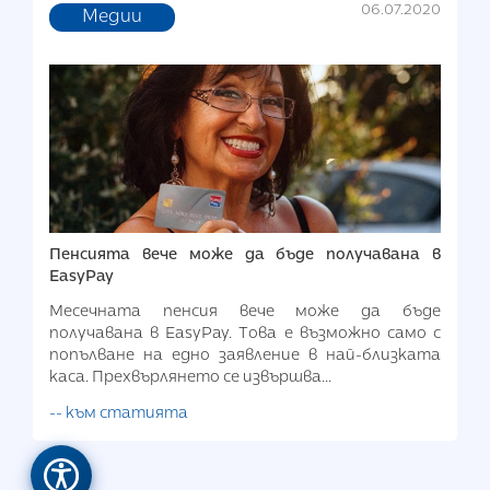
06.07.2020
Медии
Пенсията вече може да бъде получавана в
EasyPay
Месечната пенсия вече може да бъде
получавана в EasyPay. Tова е възможно само с
попълване на едно заявление в най-близката
каса. Прехвърлянето се извършва...
-- към статията