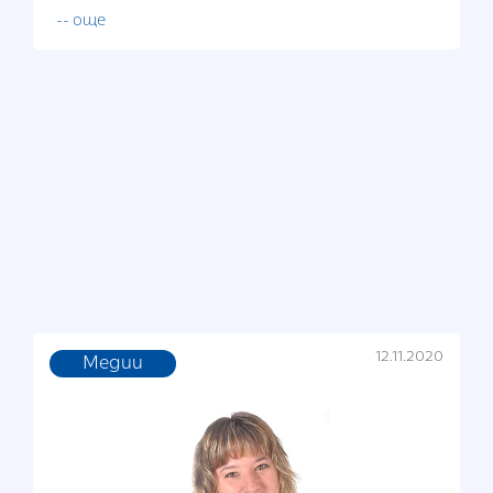
-- още
12.11.2020
Медии