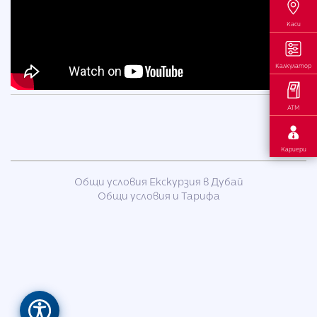
Каси
Калкулатор
АТМ
Кариери
Общи условия Екскурзия в Дубай
Общи условия и Тарифа