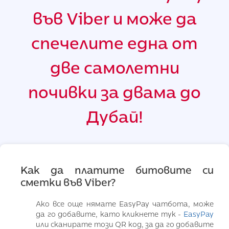
във Viber и може да
спечелите една от
две самолетни
почивки за двама до
Дубай!
Как да платите битовите си
сметки във Viber?
Ако все още нямате EasyPay чатбота, може
да го добавите, като кликнете тук -
EasyPay
или сканирате този QR код, за да го добавите