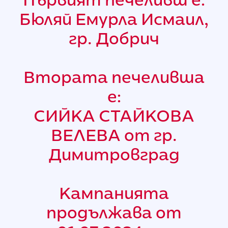
Първият печеливш е:
Бюляй Емурла Исмаил,
гр. Добрич
Втората печеливша
е:
СИЙКА СТАЙКОВА
ВЕЛЕВА от гр.
Димитровград
Кампанията
продължава от